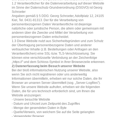
1.2 Verantwortlicher für die Datenverarbeitung auf dieser Website
im Sinne der Datenschutz-Grundverordnung (DSGVO) ist Georg
Schroeter
Angaben gemäß § 5 DDG: Georg Schroeter, Adolfplatz 12, 24105
Kiel, Tel. 0431-81313. Der für die Verarbeitung von
personenbezogenen Daten Verantwortliche ist diejenige
natürliche oder juristische Person, die allein oder gemeinsam mit
anderen über die Zwecke und Mittel der Verarbeitung von
personenbezogenen Daten entscheidet.
1.3 Diese Website nutzt aus Sicherheitsgründen und zum Schutz
der Übertragung personenbezogene Daten und anderer
vertraulicher Inhalte (z.B. Bestellungen oder Anfragen an den
Verantwortlichen) eine SSL-bzw. TLS-Verschlüsselung. Sie
können eine verschlüsselte Verbindung an der Zeichenfolge
„https://" und dem Schloss-Symbol in Ihrer Browserzeile erkennen.
2) Datenerfassung beim Besuch unserer Website
Bei der bloß informatorischen Nutzung unserer Website, also
wenn Sie sich nicht registrieren oder uns anderweitig
Informationen übermitteln, erheben wir nur solche Daten, die Ihr
Browser an unseren Server übermittelt (sog. „Server-Logfiles").
Wenn Sie unsere Website aufrufen, erheben wir die folgenden
Daten, die für uns technisch erforderlich sind, um Ihnen die
Website anzuzeigen:
- Unsere besuchte Website
- Datum und Uhrzeit zum Zeitpunkt des Zugriffes
- Menge der gesendeten Daten in Byte
- Quelle/Verweis, von welchem Sie auf die Seite gelangten
- Verwendeter Browser