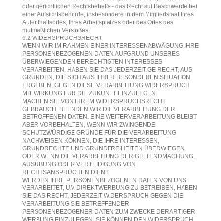
oder gerichtlichen Rechtsbehelfs - das Recht auf Beschwerde bei
einer Aufsichtsbehörde, insbesondere in dem Mitgliedstaat Ihres
Aufenthaltsortes, Ihres Arbeitsplatzes oder des Ortes des
mutmaßlichen Verstoßes.
6.2 WIDERSPRUCHSRECHT
WENN WIR IM RAHMEN EINER INTERESSENABWÄGUNG IHRE
PERSONENBEZOGENEN DATEN AUFGRUND UNSERES
ÜBERWIEGENDEN BERECHTIGTEN INTERESSES
VERARBEITEN, HABEN SIE DAS JEDERZEITIGE RECHT, AUS
GRÜNDEN, DIE SICH AUS IHRER BESONDEREN SITUATION
ERGEBEN, GEGEN DIESE VERARBEITUNG WIDERSPRUCH
MIT WIRKUNG FÜR DIE ZUKUNFT EINZULEGEN.
MACHEN SIE VON IHREM WIDERSPRUCHSRECHT
GEBRAUCH, BEENDEN WIR DIE VERARBEITUNG DER
BETROFFENEN DATEN. EINE WEITERVERARBEITUNG BLEIBT
ABER VORBEHALTEN, WENN WIR ZWINGENDE
SCHUTZWÜRDIGE GRÜNDE FÜR DIE VERARBEITUNG
NACHWEISEN KÖNNEN, DIE IHRE INTERESSEN,
GRUNDRECHTE UND GRUNDFREIHEITEN ÜBERWIEGEN,
ODER WENN DIE VERARBEITUNG DER GELTENDMACHUNG,
AUSÜBUNG ODER VERTEIDIGUNG VON
RECHTSANSPRÜCHEN DIENT.
WERDEN IHRE PERSONENBEZOGENEN DATEN VON UNS
VERARBEITET, UM DIREKTWERBUNG ZU BETREIBEN, HABEN
SIE DAS RECHT, JEDERZEIT WIDERSPRUCH GEGEN DIE
VERARBEITUNG SIE BETREFFENDER
PERSONENBEZOGENER DATEN ZUM ZWECKE DERARTIGER
WERBUNG EINZULEGEN. SIE KÖNNEN DEN WIDERSPRUCH