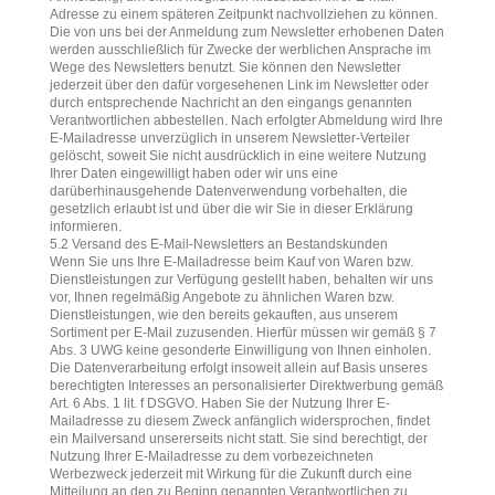
Adresse zu einem späteren Zeitpunkt nachvollziehen zu können.
Die von uns bei der Anmeldung zum Newsletter erhobenen Daten
werden ausschließlich für Zwecke der werblichen Ansprache im
Wege des Newsletters benutzt. Sie können den Newsletter
jederzeit über den dafür vorgesehenen Link im Newsletter oder
durch entsprechende Nachricht an den eingangs genannten
Verantwortlichen abbestellen. Nach erfolgter Abmeldung wird Ihre
E-Mailadresse unverzüglich in unserem Newsletter-Verteiler
gelöscht, soweit Sie nicht ausdrücklich in eine weitere Nutzung
Ihrer Daten eingewilligt haben oder wir uns eine
darüberhinausgehende Datenverwendung vorbehalten, die
gesetzlich erlaubt ist und über die wir Sie in dieser Erklärung
informieren.
5.2 Versand des E-Mail-Newsletters an Bestandskunden
Wenn Sie uns Ihre E-Mailadresse beim Kauf von Waren bzw.
Dienstleistungen zur Verfügung gestellt haben, behalten wir uns
vor, Ihnen regelmäßig Angebote zu ähnlichen Waren bzw.
Dienstleistungen, wie den bereits gekauften, aus unserem
Sortiment per E-Mail zuzusenden. Hierfür müssen wir gemäß § 7
Abs. 3 UWG keine gesonderte Einwilligung von Ihnen einholen.
Die Datenverarbeitung erfolgt insoweit allein auf Basis unseres
berechtigten Interesses an personalisierter Direktwerbung gemäß
Art. 6 Abs. 1 lit. f DSGVO. Haben Sie der Nutzung Ihrer E-
Mailadresse zu diesem Zweck anfänglich widersprochen, findet
ein Mailversand unsererseits nicht statt. Sie sind berechtigt, der
Nutzung Ihrer E-Mailadresse zu dem vorbezeichneten
Werbezweck jederzeit mit Wirkung für die Zukunft durch eine
Mitteilung an den zu Beginn genannten Verantwortlichen zu