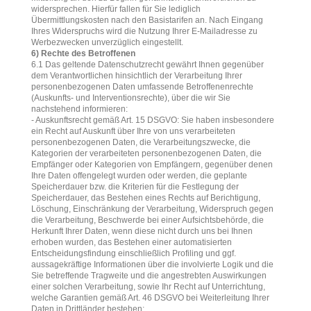
widersprechen. Hierfür fallen für Sie lediglich
Übermittlungskosten nach den Basistarifen an. Nach Eingang
Ihres Widerspruchs wird die Nutzung Ihrer E-Mailadresse zu
Werbezwecken unverzüglich eingestellt.
6) Rechte des Betroffenen
6.1 Das geltende Datenschutzrecht gewährt Ihnen gegenüber
dem Verantwortlichen hinsichtlich der Verarbeitung Ihrer
personenbezogenen Daten umfassende Betroffenenrechte
(Auskunfts- und Interventionsrechte), über die wir Sie
nachstehend informieren:
- Auskunftsrecht gemäß Art. 15 DSGVO: Sie haben insbesondere
ein Recht auf Auskunft über Ihre von uns verarbeiteten
personenbezogenen Daten, die Verarbeitungszwecke, die
Kategorien der verarbeiteten personenbezogenen Daten, die
Empfänger oder Kategorien von Empfängern, gegenüber denen
Ihre Daten offengelegt wurden oder werden, die geplante
Speicherdauer bzw. die Kriterien für die Festlegung der
Speicherdauer, das Bestehen eines Rechts auf Berichtigung,
Löschung, Einschränkung der Verarbeitung, Widerspruch gegen
die Verarbeitung, Beschwerde bei einer Aufsichtsbehörde, die
Herkunft Ihrer Daten, wenn diese nicht durch uns bei Ihnen
erhoben wurden, das Bestehen einer automatisierten
Entscheidungsfindung einschließlich Profiling und ggf.
aussagekräftige Informationen über die involvierte Logik und die
Sie betreffende Tragweite und die angestrebten Auswirkungen
einer solchen Verarbeitung, sowie Ihr Recht auf Unterrichtung,
welche Garantien gemäß Art. 46 DSGVO bei Weiterleitung Ihrer
Daten in Drittländer bestehen;