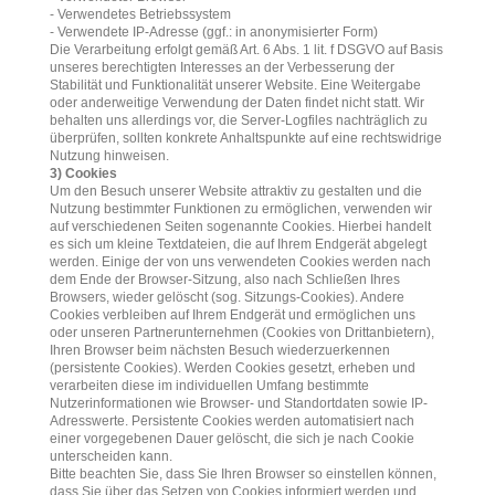
- Verwendetes Betriebssystem
- Verwendete IP-Adresse (ggf.: in anonymisierter Form)
Die Verarbeitung erfolgt gemäß Art. 6 Abs. 1 lit. f DSGVO auf Basis
unseres berechtigten Interesses an der Verbesserung der
Stabilität und Funktionalität unserer Website. Eine Weitergabe
oder anderweitige Verwendung der Daten findet nicht statt. Wir
behalten uns allerdings vor, die Server-Logfiles nachträglich zu
überprüfen, sollten konkrete Anhaltspunkte auf eine rechtswidrige
Nutzung hinweisen.
3) Cookies
Um den Besuch unserer Website attraktiv zu gestalten und die
Nutzung bestimmter Funktionen zu ermöglichen, verwenden wir
auf verschiedenen Seiten sogenannte Cookies. Hierbei handelt
es sich um kleine Textdateien, die auf Ihrem Endgerät abgelegt
werden. Einige der von uns verwendeten Cookies werden nach
dem Ende der Browser-Sitzung, also nach Schließen Ihres
Browsers, wieder gelöscht (sog. Sitzungs-Cookies). Andere
Cookies verbleiben auf Ihrem Endgerät und ermöglichen uns
oder unseren Partnerunternehmen (Cookies von Drittanbietern),
Ihren Browser beim nächsten Besuch wiederzuerkennen
(persistente Cookies). Werden Cookies gesetzt, erheben und
verarbeiten diese im individuellen Umfang bestimmte
Nutzerinformationen wie Browser- und Standortdaten sowie IP-
Adresswerte. Persistente Cookies werden automatisiert nach
einer vorgegebenen Dauer gelöscht, die sich je nach Cookie
unterscheiden kann.
Bitte beachten Sie, dass Sie Ihren Browser so einstellen können,
dass Sie über das Setzen von Cookies informiert werden und