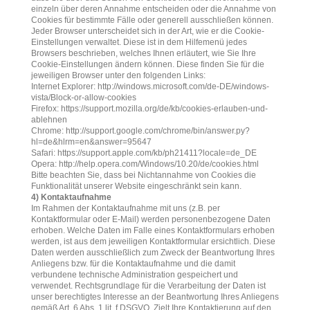
einzeln über deren Annahme entscheiden oder die Annahme von
Cookies für bestimmte Fälle oder generell ausschließen können.
Jeder Browser unterscheidet sich in der Art, wie er die Cookie-
Einstellungen verwaltet. Diese ist in dem Hilfemenü jedes
Browsers beschrieben, welches Ihnen erläutert, wie Sie Ihre
Cookie-Einstellungen ändern können. Diese finden Sie für die
jeweiligen Browser unter den folgenden Links:
Internet Explorer: http://windows.microsoft.com/de-DE/windows-
vista/Block-or-allow-cookies
Firefox: https://support.mozilla.org/de/kb/cookies-erlauben-und-
ablehnen
Chrome: http://support.google.com/chrome/bin/answer.py?
hl=de&hlrm=en&answer=95647
Safari: https://support.apple.com/kb/ph21411?locale=de_DE
Opera: http://help.opera.com/Windows/10.20/de/cookies.html
Bitte beachten Sie, dass bei Nichtannahme von Cookies die
Funktionalität unserer Website eingeschränkt sein kann.
4) Kontaktaufnahme
Im Rahmen der Kontaktaufnahme mit uns (z.B. per
Kontaktformular oder E-Mail) werden personenbezogene Daten
erhoben. Welche Daten im Falle eines Kontaktformulars erhoben
werden, ist aus dem jeweiligen Kontaktformular ersichtlich. Diese
Daten werden ausschließlich zum Zweck der Beantwortung Ihres
Anliegens bzw. für die Kontaktaufnahme und die damit
verbundene technische Administration gespeichert und
verwendet. Rechtsgrundlage für die Verarbeitung der Daten ist
unser berechtigtes Interesse an der Beantwortung Ihres Anliegens
gemäß Art. 6 Abs. 1 lit. f DSGVO. Zielt Ihre Kontaktierung auf den